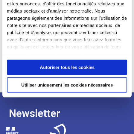
et les annonces, d'offrir des fonctionnalités relatives aux
Profil recherché :
médias sociaux et d'analyser notre trafic. Nous
partageons également des informations sur l'utilisation de
Expérience :
notre site avec nos partenaires de médias sociaux, de
Processus
publicité et d'analyse, qui peuvent combiner celles-ci
avec d'autres informations que vous leur avez fournies
ou qu'ils ont collectées lors de votre utilisation de leurs
de
services. Vous consentez à nos cookies si vous
continuez à utiliser notre site Web.
Autoriser tous les cookies
recrutement
Utiliser uniquement les cookies nécessaires
Newsletter