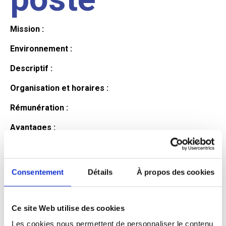
Mission :
Environnement :
Descriptif :
Organisation et horaires :
Rémunération :
Avantages :
Profil du
Consentement
Détails
À propos des cookies
candidat
Ce site Web utilise des cookies
Qualifications et diplômes :
Les cookies nous permettent de personnaliser le contenu