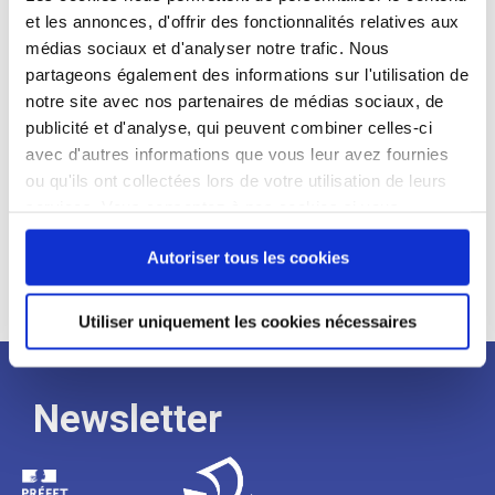
et les annonces, d'offrir des fonctionnalités relatives aux
Profil recherché :
médias sociaux et d'analyser notre trafic. Nous
partageons également des informations sur l'utilisation de
Expérience :
notre site avec nos partenaires de médias sociaux, de
Processus
publicité et d'analyse, qui peuvent combiner celles-ci
avec d'autres informations que vous leur avez fournies
ou qu'ils ont collectées lors de votre utilisation de leurs
de
services. Vous consentez à nos cookies si vous
continuez à utiliser notre site Web.
recrutement
Autoriser tous les cookies
Utiliser uniquement les cookies nécessaires
Newsletter