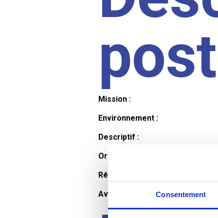
pos
Mission :
Environnement :
Descriptif :
Organisation et horaires :
Rémunération :
Avantages :
Consentement