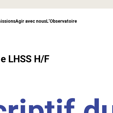
missions
Agir avec nous
l’Observatoire
.e LHSS H/F
riptif d