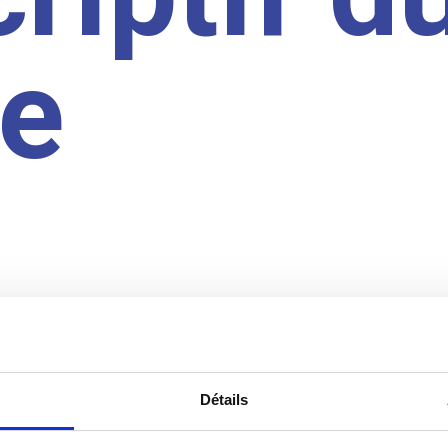
te
Détails