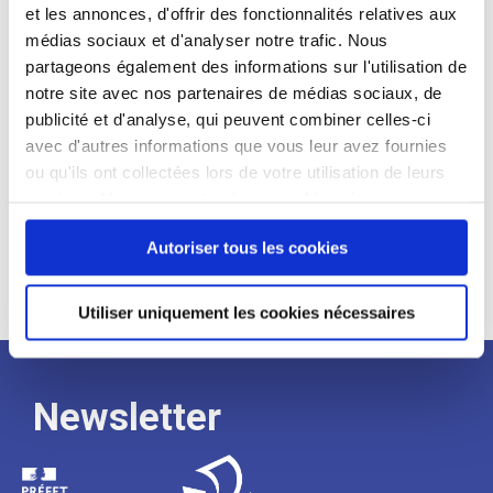
et les annonces, d'offrir des fonctionnalités relatives aux
Profil recherché :
médias sociaux et d'analyser notre trafic. Nous
partageons également des informations sur l'utilisation de
Expérience :
notre site avec nos partenaires de médias sociaux, de
Processus
publicité et d'analyse, qui peuvent combiner celles-ci
avec d'autres informations que vous leur avez fournies
ou qu'ils ont collectées lors de votre utilisation de leurs
de
services. Vous consentez à nos cookies si vous
continuez à utiliser notre site Web.
Autoriser tous les cookies
recrutement
Utiliser uniquement les cookies nécessaires
Newsletter