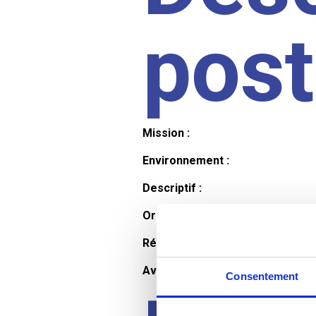
pos
Mission :
Environnement :
Descriptif :
Organisation et horaires :
Rémunération :
Avantages :
Consentement