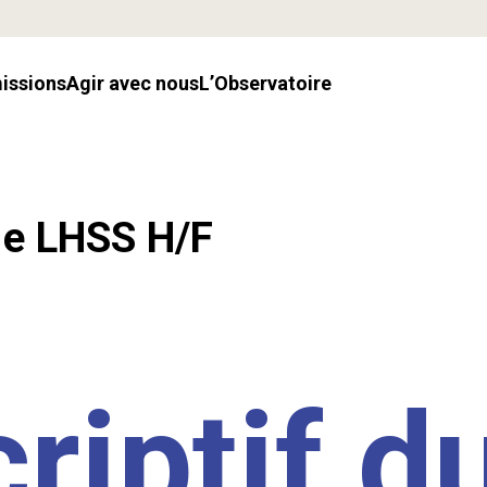
missions
Agir avec nous
l’Observatoire
.e LHSS H/F
riptif d