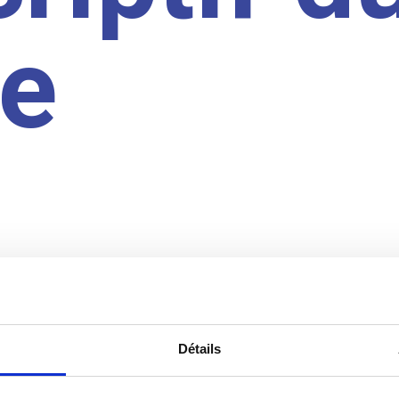
te
Détails