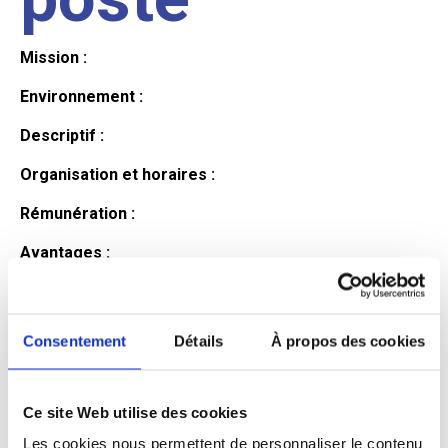
Mission :
Environnement :
Descriptif :
Organisation et horaires :
Rémunération :
Avantages :
Profil du
Consentement
Détails
À propos des cookies
candidat
Ce site Web utilise des cookies
Qualifications et diplômes :
Les cookies nous permettent de personnaliser le contenu