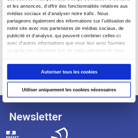
et les annonces, d'offrir des fonctionnalités relatives aux
Profil recherché :
médias sociaux et d'analyser notre trafic. Nous
partageons également des informations sur l'utilisation de
Expérience :
notre site avec nos partenaires de médias sociaux, de
Processus
publicité et d'analyse, qui peuvent combiner celles-ci
avec d'autres informations que vous leur avez fournies
ou qu'ils ont collectées lors de votre utilisation de leurs
de
services. Vous consentez à nos cookies si vous
continuez à utiliser notre site Web.
recrutement
Autoriser tous les cookies
Utiliser uniquement les cookies nécessaires
Newsletter