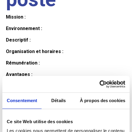
Mission :
Environnement :
Descriptif :
Organisation et horaires :
Rémunération :
Avantages :
Profil du
Consentement
Détails
À propos des cookies
candidat
Ce site Web utilise des cookies
Qualifications et diplômes :
Les cookies nous permettent de personnaliser le contenu