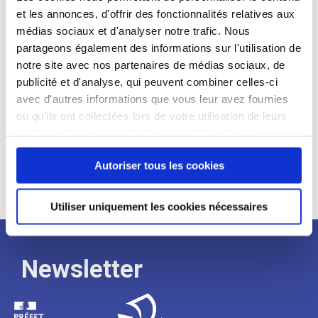
et les annonces, d'offrir des fonctionnalités relatives aux
Profil recherché :
médias sociaux et d'analyser notre trafic. Nous
partageons également des informations sur l'utilisation de
Expérience :
notre site avec nos partenaires de médias sociaux, de
Processus
publicité et d'analyse, qui peuvent combiner celles-ci
avec d'autres informations que vous leur avez fournies
ou qu'ils ont collectées lors de votre utilisation de leurs
de
services. Vous consentez à nos cookies si vous
continuez à utiliser notre site Web.
recrutement
Autoriser tous les cookies
Utiliser uniquement les cookies nécessaires
Newsletter