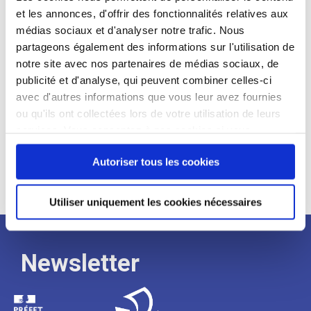
et les annonces, d'offrir des fonctionnalités relatives aux
Profil recherché :
médias sociaux et d'analyser notre trafic. Nous
partageons également des informations sur l'utilisation de
Expérience :
notre site avec nos partenaires de médias sociaux, de
Processus
publicité et d'analyse, qui peuvent combiner celles-ci
avec d'autres informations que vous leur avez fournies
ou qu'ils ont collectées lors de votre utilisation de leurs
de
services. Vous consentez à nos cookies si vous
continuez à utiliser notre site Web.
recrutement
Autoriser tous les cookies
Utiliser uniquement les cookies nécessaires
Newsletter