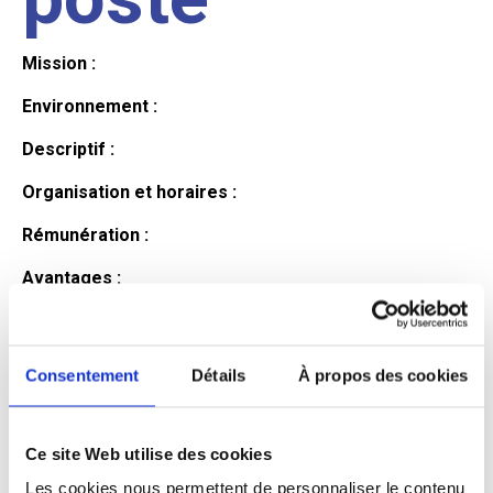
Mission :
Environnement :
Descriptif :
Organisation et horaires :
Rémunération :
Avantages :
Profil du
Consentement
Détails
À propos des cookies
candidat
Ce site Web utilise des cookies
Qualifications et diplômes :
Les cookies nous permettent de personnaliser le contenu