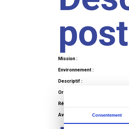
pos
Mission :
Environnement :
Descriptif :
Organisation et horaires :
Rémunération :
Avantages :
Consentement