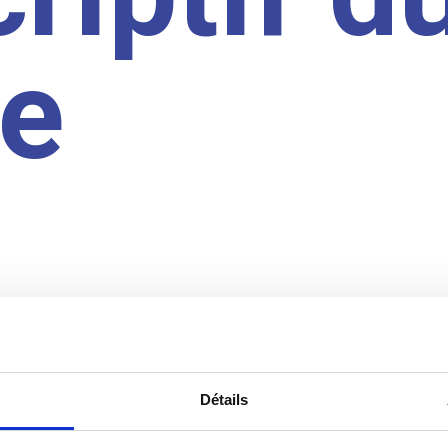
te
Détails