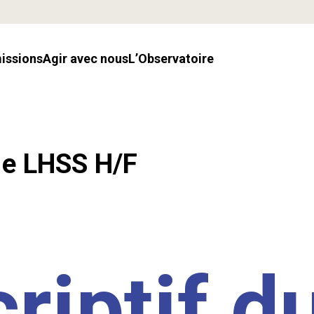
missions
Agir avec nous
l’Observatoire
.e LHSS H/F
riptif d