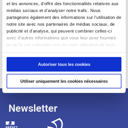
et les annonces, d'offrir des fonctionnalités relatives aux
Profil recherché :
médias sociaux et d'analyser notre trafic. Nous
partageons également des informations sur l'utilisation de
Expérience :
notre site avec nos partenaires de médias sociaux, de
Processus
publicité et d'analyse, qui peuvent combiner celles-ci
avec d'autres informations que vous leur avez fournies
ou qu'ils ont collectées lors de votre utilisation de leurs
de
services. Vous consentez à nos cookies si vous
continuez à utiliser notre site Web.
Autoriser tous les cookies
recrutement
Utiliser uniquement les cookies nécessaires
Newsletter