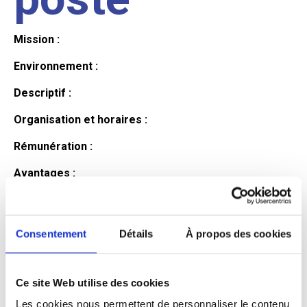
Mission :
Environnement :
Descriptif :
Organisation et horaires :
Rémunération :
Avantages :
Profil du
Consentement
Détails
À propos des cookies
candidat
Ce site Web utilise des cookies
Qualifications et diplômes :
Les cookies nous permettent de personnaliser le contenu