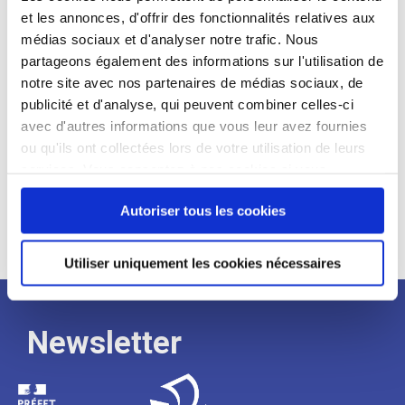
et les annonces, d'offrir des fonctionnalités relatives aux
Profil recherché :
médias sociaux et d'analyser notre trafic. Nous
partageons également des informations sur l'utilisation de
Expérience :
notre site avec nos partenaires de médias sociaux, de
Processus
publicité et d'analyse, qui peuvent combiner celles-ci
avec d'autres informations que vous leur avez fournies
ou qu'ils ont collectées lors de votre utilisation de leurs
de
services. Vous consentez à nos cookies si vous
continuez à utiliser notre site Web.
recrutement
Autoriser tous les cookies
Utiliser uniquement les cookies nécessaires
Newsletter