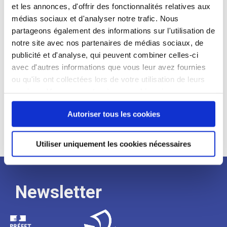
et les annonces, d'offrir des fonctionnalités relatives aux
Profil recherché :
médias sociaux et d'analyser notre trafic. Nous
partageons également des informations sur l'utilisation de
Expérience :
notre site avec nos partenaires de médias sociaux, de
Processus
publicité et d'analyse, qui peuvent combiner celles-ci
avec d'autres informations que vous leur avez fournies
ou qu'ils ont collectées lors de votre utilisation de leurs
de
services. Vous consentez à nos cookies si vous
continuez à utiliser notre site Web.
Autoriser tous les cookies
recrutement
Utiliser uniquement les cookies nécessaires
Newsletter