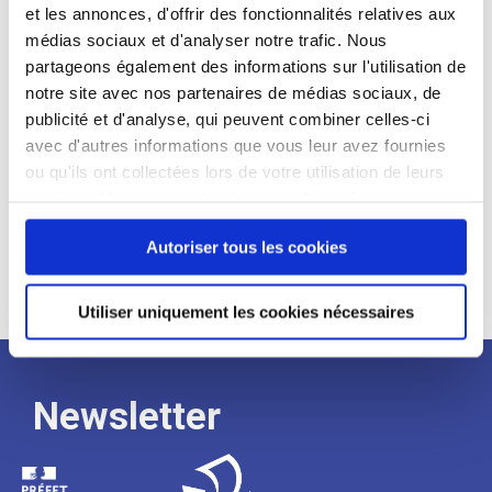
et les annonces, d'offrir des fonctionnalités relatives aux
Profil recherché :
médias sociaux et d'analyser notre trafic. Nous
partageons également des informations sur l'utilisation de
Expérience :
notre site avec nos partenaires de médias sociaux, de
Processus
publicité et d'analyse, qui peuvent combiner celles-ci
avec d'autres informations que vous leur avez fournies
ou qu'ils ont collectées lors de votre utilisation de leurs
de
services. Vous consentez à nos cookies si vous
continuez à utiliser notre site Web.
Autoriser tous les cookies
recrutement
Utiliser uniquement les cookies nécessaires
Newsletter