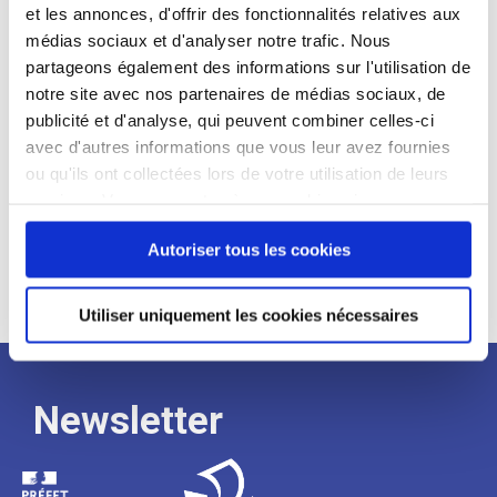
et les annonces, d'offrir des fonctionnalités relatives aux
Profil recherché :
médias sociaux et d'analyser notre trafic. Nous
partageons également des informations sur l'utilisation de
Expérience :
notre site avec nos partenaires de médias sociaux, de
Processus
publicité et d'analyse, qui peuvent combiner celles-ci
avec d'autres informations que vous leur avez fournies
ou qu'ils ont collectées lors de votre utilisation de leurs
de
services. Vous consentez à nos cookies si vous
continuez à utiliser notre site Web.
Autoriser tous les cookies
recrutement
Utiliser uniquement les cookies nécessaires
Newsletter