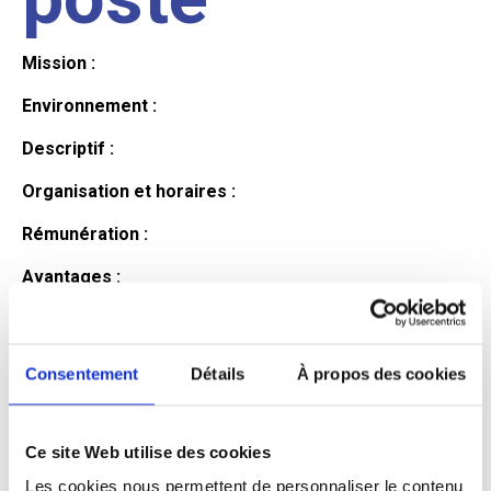
Mission :
Environnement :
Descriptif :
Organisation et horaires :
Rémunération :
Avantages :
Profil du
Consentement
Détails
À propos des cookies
candidat
Ce site Web utilise des cookies
Qualifications et diplômes :
Les cookies nous permettent de personnaliser le contenu