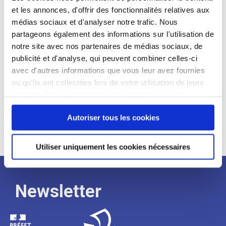
et les annonces, d'offrir des fonctionnalités relatives aux
Profil recherché :
médias sociaux et d'analyser notre trafic. Nous
partageons également des informations sur l'utilisation de
Expérience :
notre site avec nos partenaires de médias sociaux, de
Processus
publicité et d'analyse, qui peuvent combiner celles-ci
avec d'autres informations que vous leur avez fournies
ou qu'ils ont collectées lors de votre utilisation de leurs
de
services. Vous consentez à nos cookies si vous
continuez à utiliser notre site Web.
recrutement
Autoriser tous les cookies
Utiliser uniquement les cookies nécessaires
Newsletter