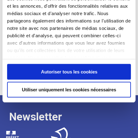
et les annonces, d'offrir des fonctionnalités relatives aux
Profil recherché :
médias sociaux et d'analyser notre trafic. Nous
partageons également des informations sur l'utilisation de
Expérience :
notre site avec nos partenaires de médias sociaux, de
Processus
publicité et d'analyse, qui peuvent combiner celles-ci
avec d'autres informations que vous leur avez fournies
ou qu'ils ont collectées lors de votre utilisation de leurs
de
services. Vous consentez à nos cookies si vous
continuez à utiliser notre site Web.
recrutement
Autoriser tous les cookies
Utiliser uniquement les cookies nécessaires
Newsletter