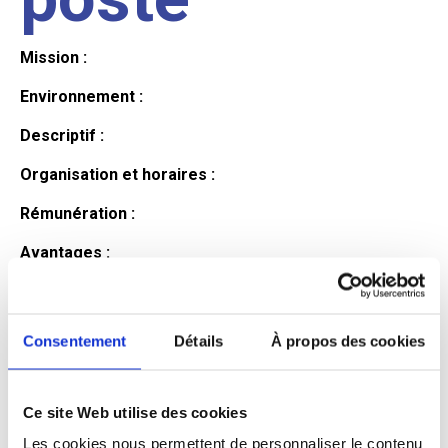
Mission :
Environnement :
Descriptif :
Organisation et horaires :
Rémunération :
Avantages :
Profil du
Consentement
Détails
À propos des cookies
candidat
Ce site Web utilise des cookies
Qualifications et diplômes :
Les cookies nous permettent de personnaliser le contenu