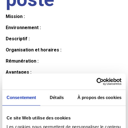
Mission :
Environnement :
Descriptif :
Organisation et horaires :
Rémunération :
Avantages :
Profil du
Consentement
Détails
À propos des cookies
candidat
Ce site Web utilise des cookies
Qualifications et diplômes :
Les cookies nous permettent de personnaliser le contenu