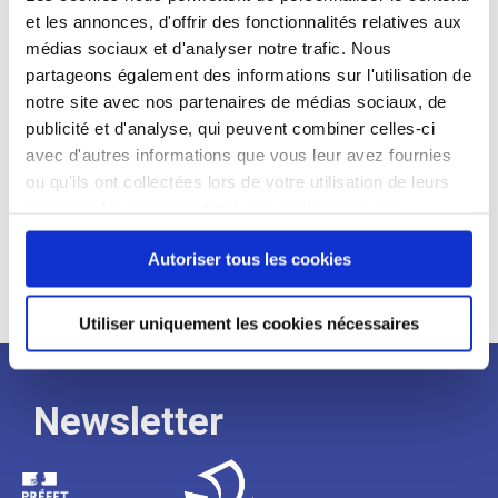
et les annonces, d'offrir des fonctionnalités relatives aux
Profil recherché :
médias sociaux et d'analyser notre trafic. Nous
partageons également des informations sur l'utilisation de
Expérience :
notre site avec nos partenaires de médias sociaux, de
Processus
publicité et d'analyse, qui peuvent combiner celles-ci
avec d'autres informations que vous leur avez fournies
ou qu'ils ont collectées lors de votre utilisation de leurs
de
services. Vous consentez à nos cookies si vous
continuez à utiliser notre site Web.
recrutement
Autoriser tous les cookies
Utiliser uniquement les cookies nécessaires
Newsletter