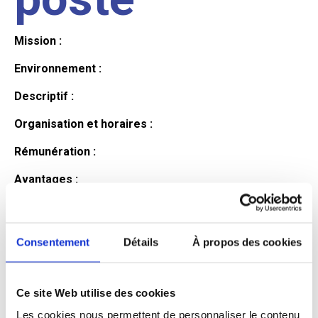
Mission :
Environnement :
Descriptif :
Organisation et horaires :
Rémunération :
Avantages :
Profil du
Consentement
Détails
À propos des cookies
candidat
Ce site Web utilise des cookies
Qualifications et diplômes :
Les cookies nous permettent de personnaliser le contenu