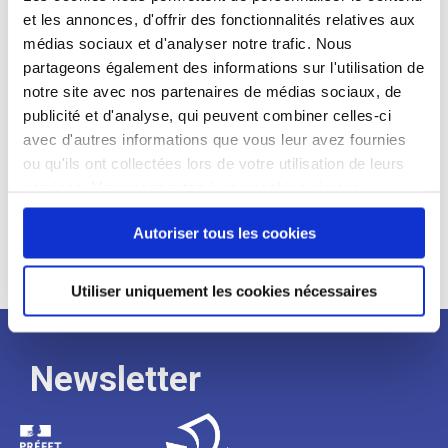
et les annonces, d'offrir des fonctionnalités relatives aux
Profil recherché :
médias sociaux et d'analyser notre trafic. Nous
partageons également des informations sur l'utilisation de
Expérience :
notre site avec nos partenaires de médias sociaux, de
Processus
publicité et d'analyse, qui peuvent combiner celles-ci
avec d'autres informations que vous leur avez fournies
ou qu'ils ont collectées lors de votre utilisation de leurs
de
services. Vous consentez à nos cookies si vous
continuez à utiliser notre site Web.
recrutement
Autoriser tous les cookies
Utiliser uniquement les cookies nécessaires
Newsletter