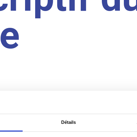
te
Détails