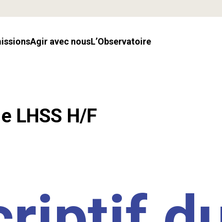
missions
Agir avec nous
l’Observatoire
.e LHSS H/F
riptif d