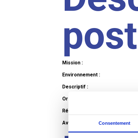
pos
Mission :
Environnement :
Descriptif :
Organisation et horaires :
Rémunération :
Avantages :
Consentement