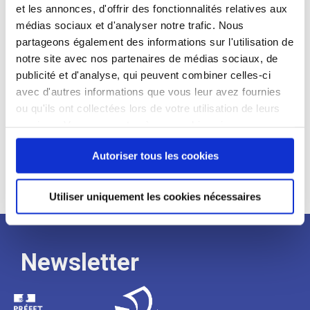
et les annonces, d'offrir des fonctionnalités relatives aux
Profil recherché :
médias sociaux et d'analyser notre trafic. Nous
partageons également des informations sur l'utilisation de
Expérience :
notre site avec nos partenaires de médias sociaux, de
Processus
publicité et d'analyse, qui peuvent combiner celles-ci
avec d'autres informations que vous leur avez fournies
ou qu'ils ont collectées lors de votre utilisation de leurs
de
services. Vous consentez à nos cookies si vous
continuez à utiliser notre site Web.
Autoriser tous les cookies
recrutement
Utiliser uniquement les cookies nécessaires
Newsletter