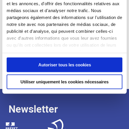
et les annonces, d'offrir des fonctionnalités relatives aux
Profil recherché :
médias sociaux et d'analyser notre trafic. Nous
partageons également des informations sur l'utilisation de
Expérience :
notre site avec nos partenaires de médias sociaux, de
Processus
publicité et d'analyse, qui peuvent combiner celles-ci
avec d'autres informations que vous leur avez fournies
ou qu'ils ont collectées lors de votre utilisation de leurs
de
services. Vous consentez à nos cookies si vous
continuez à utiliser notre site Web.
Autoriser tous les cookies
recrutement
Utiliser uniquement les cookies nécessaires
Newsletter