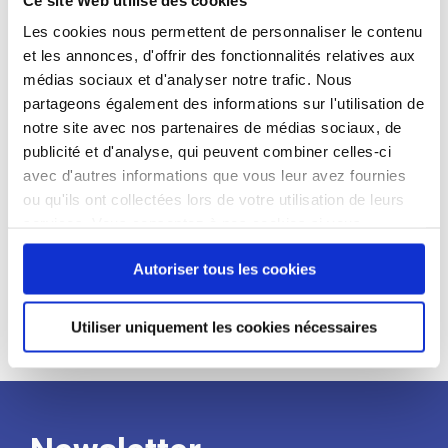
candidat
Les cookies nous permettent de personnaliser le contenu
et les annonces, d'offrir des fonctionnalités relatives aux
Qualifications et diplômes :
médias sociaux et d'analyser notre trafic. Nous
Profil recherché :
partageons également des informations sur l'utilisation de
notre site avec nos partenaires de médias sociaux, de
Expérience :
publicité et d'analyse, qui peuvent combiner celles-ci
Processus
avec d'autres informations que vous leur avez fournies
ou qu'ils ont collectées lors de votre utilisation de leurs
services. Vous consentez à nos cookies si vous
de
continuez à utiliser notre site Web.
Autoriser tous les cookies
recrutement
Utiliser uniquement les cookies nécessaires