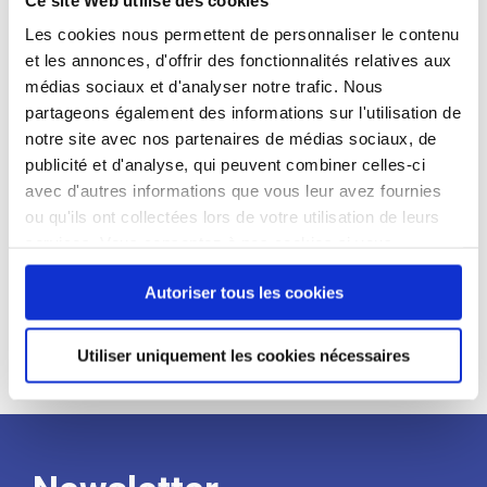
candidat
Les cookies nous permettent de personnaliser le contenu
et les annonces, d'offrir des fonctionnalités relatives aux
Qualifications et diplômes :
médias sociaux et d'analyser notre trafic. Nous
Profil recherché :
partageons également des informations sur l'utilisation de
notre site avec nos partenaires de médias sociaux, de
Expérience :
publicité et d'analyse, qui peuvent combiner celles-ci
Processus
avec d'autres informations que vous leur avez fournies
ou qu'ils ont collectées lors de votre utilisation de leurs
services. Vous consentez à nos cookies si vous
de
continuez à utiliser notre site Web.
Autoriser tous les cookies
recrutement
Utiliser uniquement les cookies nécessaires