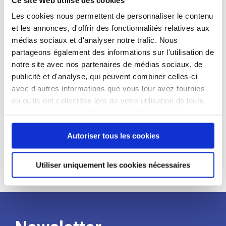
candidat
Les cookies nous permettent de personnaliser le contenu
et les annonces, d'offrir des fonctionnalités relatives aux
Qualifications et diplômes :
médias sociaux et d'analyser notre trafic. Nous
Profil recherché :
partageons également des informations sur l'utilisation de
notre site avec nos partenaires de médias sociaux, de
Expérience :
publicité et d'analyse, qui peuvent combiner celles-ci
Processus
avec d'autres informations que vous leur avez fournies
ou qu'ils ont collectées lors de votre utilisation de leurs
services. Vous consentez à nos cookies si vous
de
continuez à utiliser notre site Web.
Autoriser tous les cookies
recrutement
Utiliser uniquement les cookies nécessaires