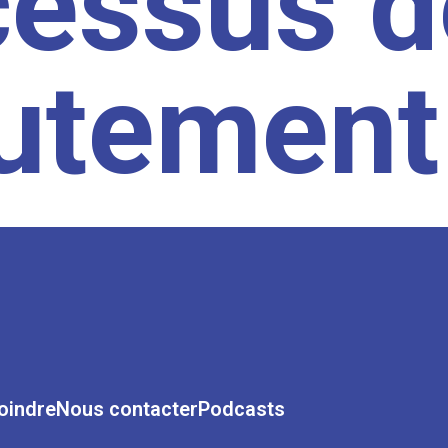
cessus d
rutement
oindre
Nous contacter
Podcasts