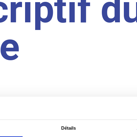
riptif d
te
Détails