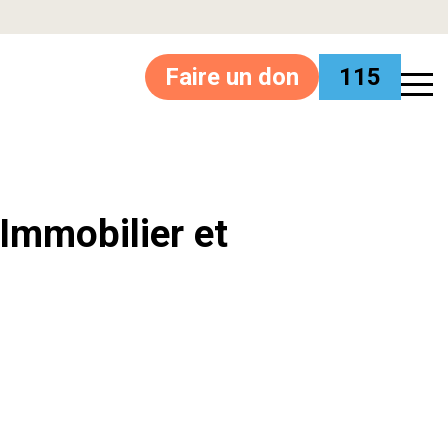
Faire un don
115
’Immobilier et