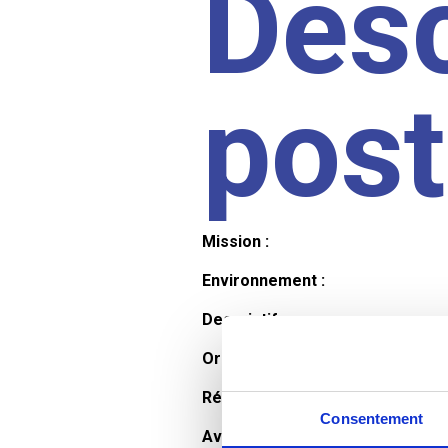
Desc
pos
Mission :
Environnement :
Descriptif :
Organisation et horaires :
Rémunération :
Consentement
Avantages :