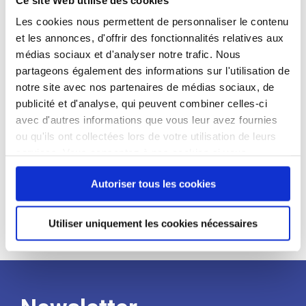
candidat
Les cookies nous permettent de personnaliser le contenu
et les annonces, d'offrir des fonctionnalités relatives aux
Qualifications et diplômes :
médias sociaux et d'analyser notre trafic. Nous
Profil recherché :
partageons également des informations sur l'utilisation de
notre site avec nos partenaires de médias sociaux, de
Expérience :
publicité et d'analyse, qui peuvent combiner celles-ci
Processus
avec d'autres informations que vous leur avez fournies
ou qu'ils ont collectées lors de votre utilisation de leurs
services. Vous consentez à nos cookies si vous
de
continuez à utiliser notre site Web.
Autoriser tous les cookies
recrutement
Utiliser uniquement les cookies nécessaires