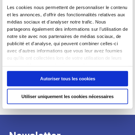
candidat
Les cookies nous permettent de personnaliser le contenu
et les annonces, d'offrir des fonctionnalités relatives aux
Qualifications et diplômes :
médias sociaux et d'analyser notre trafic. Nous
partageons également des informations sur l'utilisation de
Profil recherché :
notre site avec nos partenaires de médias sociaux, de
Expérience :
publicité et d'analyse, qui peuvent combiner celles-ci
avec d'autres informations que vous leur avez fournies
Processus
ou qu'ils ont collectées lors de votre utilisation de leurs
services. Vous consentez à nos cookies si vous
de
continuez à utiliser notre site Web.
Autoriser tous les cookies
recrutement
Utiliser uniquement les cookies nécessaires