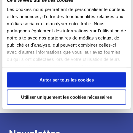
candidat
Les cookies nous permettent de personnaliser le contenu
et les annonces, d'offrir des fonctionnalités relatives aux
Qualifications et diplômes :
médias sociaux et d'analyser notre trafic. Nous
Profil recherché :
partageons également des informations sur l'utilisation de
notre site avec nos partenaires de médias sociaux, de
Expérience :
publicité et d'analyse, qui peuvent combiner celles-ci
Processus
avec d'autres informations que vous leur avez fournies
ou qu'ils ont collectées lors de votre utilisation de leurs
services. Vous consentez à nos cookies si vous
de
continuez à utiliser notre site Web.
Autoriser tous les cookies
recrutement
Utiliser uniquement les cookies nécessaires