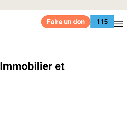
Faire un don
115
’Immobilier et