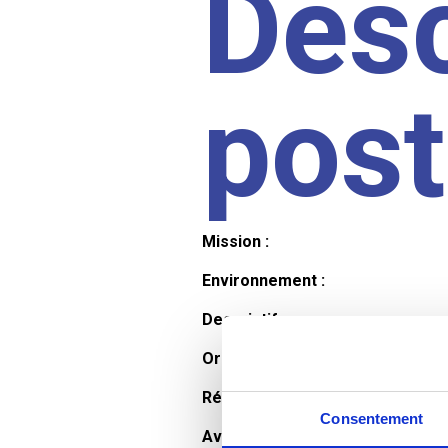
Desc
pos
Mission :
Environnement :
Descriptif :
Organisation et horaires :
Rémunération :
Consentement
Avantages :