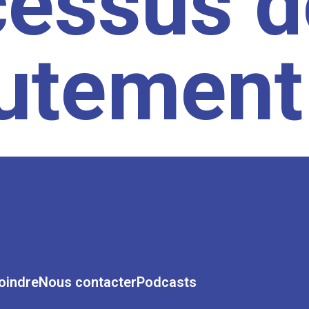
cessus d
rutement
oindre
Nous contacter
Podcasts