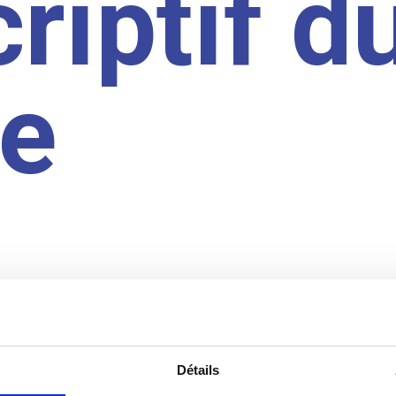
riptif d
te
Détails