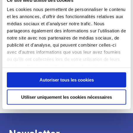
candidat
Les cookies nous permettent de personnaliser le contenu
et les annonces, d'offrir des fonctionnalités relatives aux
Qualifications et diplômes :
médias sociaux et d'analyser notre trafic. Nous
Profil recherché :
partageons également des informations sur l'utilisation de
notre site avec nos partenaires de médias sociaux, de
Expérience :
publicité et d'analyse, qui peuvent combiner celles-ci
Processus
avec d'autres informations que vous leur avez fournies
ou qu'ils ont collectées lors de votre utilisation de leurs
services. Vous consentez à nos cookies si vous
de
continuez à utiliser notre site Web.
Autoriser tous les cookies
recrutement
Utiliser uniquement les cookies nécessaires