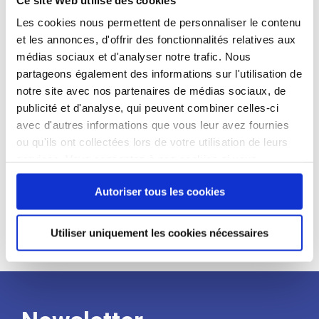
candidat
Les cookies nous permettent de personnaliser le contenu
et les annonces, d'offrir des fonctionnalités relatives aux
Qualifications et diplômes :
médias sociaux et d'analyser notre trafic. Nous
Profil recherché :
partageons également des informations sur l'utilisation de
notre site avec nos partenaires de médias sociaux, de
Expérience :
publicité et d'analyse, qui peuvent combiner celles-ci
Processus
avec d'autres informations que vous leur avez fournies
ou qu'ils ont collectées lors de votre utilisation de leurs
services. Vous consentez à nos cookies si vous
de
continuez à utiliser notre site Web.
Autoriser tous les cookies
recrutement
Utiliser uniquement les cookies nécessaires