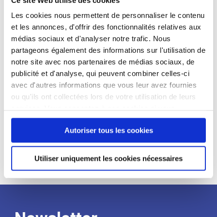
candidat
Les cookies nous permettent de personnaliser le contenu
et les annonces, d'offrir des fonctionnalités relatives aux
Qualifications et diplômes :
médias sociaux et d'analyser notre trafic. Nous
Profil recherché :
partageons également des informations sur l'utilisation de
notre site avec nos partenaires de médias sociaux, de
Expérience :
publicité et d'analyse, qui peuvent combiner celles-ci
Processus
avec d'autres informations que vous leur avez fournies
ou qu'ils ont collectées lors de votre utilisation de leurs
services. Vous consentez à nos cookies si vous
de
continuez à utiliser notre site Web.
Autoriser tous les cookies
recrutement
Utiliser uniquement les cookies nécessaires