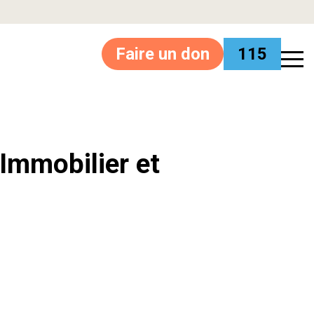
Faire un don
115
’Immobilier et