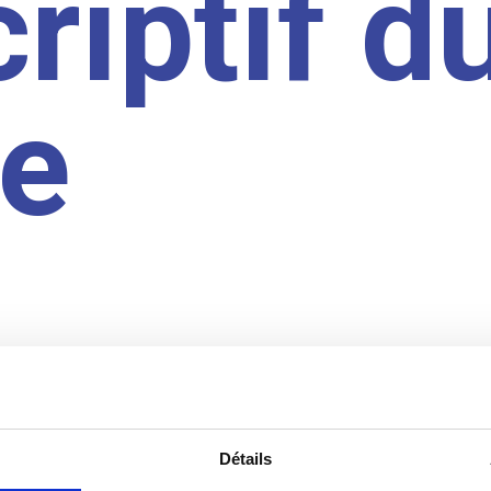
riptif d
te
Détails