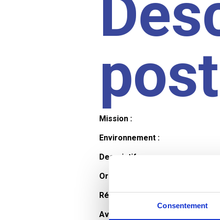
Desc
pos
Mission :
Environnement :
Descriptif :
Organisation et horaires :
Rémunération :
Consentement
Avantages :