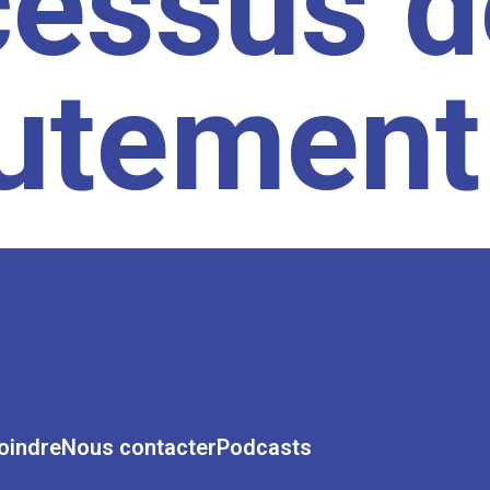
cessus d
rutement
oindre
Nous contacter
Podcasts