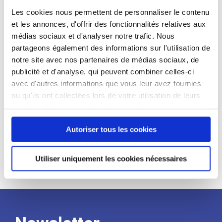
candidat
Les cookies nous permettent de personnaliser le contenu
et les annonces, d'offrir des fonctionnalités relatives aux
Qualifications et diplômes :
médias sociaux et d'analyser notre trafic. Nous
partageons également des informations sur l'utilisation de
Profil recherché :
notre site avec nos partenaires de médias sociaux, de
Expérience :
publicité et d'analyse, qui peuvent combiner celles-ci
avec d'autres informations que vous leur avez fournies
Processus
ou qu'ils ont collectées lors de votre utilisation de leurs
services. Vous consentez à nos cookies si vous
de
continuez à utiliser notre site Web.
Autoriser tous les cookies
recrutement
Utiliser uniquement les cookies nécessaires