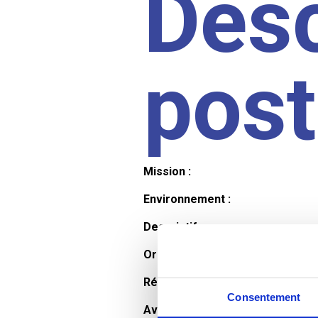
Desc
pos
Mission :
Environnement :
Descriptif :
Organisation et horaires :
Rémunération :
Consentement
Avantages :