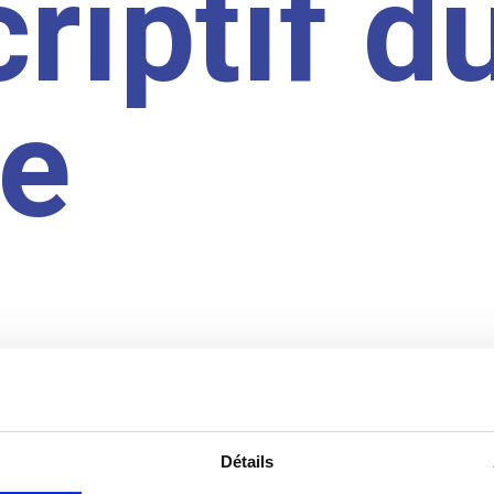
riptif d
te
Détails