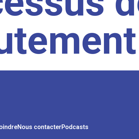
cessus d
rutement
oindre
Nous contacter
Podcasts