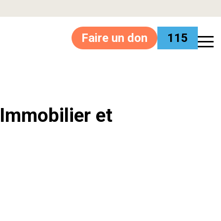
Faire un don
115
’Immobilier et