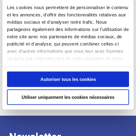
candidat
Les cookies nous permettent de personnaliser le contenu
et les annonces, d'offrir des fonctionnalités relatives aux
Qualifications et diplômes :
médias sociaux et d'analyser notre trafic. Nous
partageons également des informations sur l'utilisation de
Profil recherché :
notre site avec nos partenaires de médias sociaux, de
Expérience :
publicité et d'analyse, qui peuvent combiner celles-ci
avec d'autres informations que vous leur avez fournies
Processus
ou qu'ils ont collectées lors de votre utilisation de leurs
services. Vous consentez à nos cookies si vous
de
continuez à utiliser notre site Web.
Autoriser tous les cookies
recrutement
Utiliser uniquement les cookies nécessaires