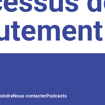
cessus d
rutement
oindre
Nous contacter
Podcasts