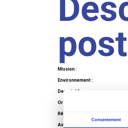
Desc
pos
Mission :
Environnement :
Descriptif :
Organisation et horaires :
Rémunération :
Consentement
Avantages :