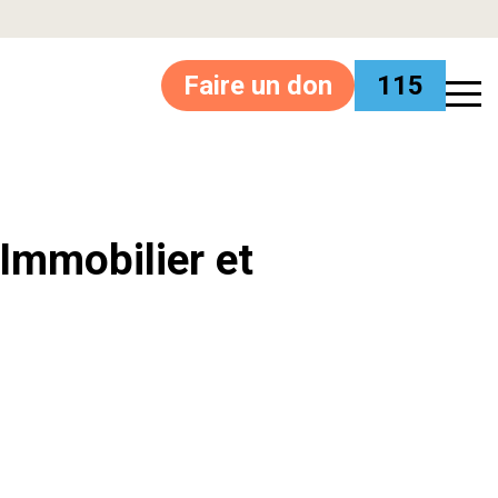
Faire un don
115
’Immobilier et