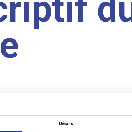
riptif d
te
Détails