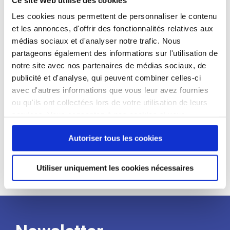
candidat
Les cookies nous permettent de personnaliser le contenu
et les annonces, d'offrir des fonctionnalités relatives aux
Qualifications et diplômes :
médias sociaux et d'analyser notre trafic. Nous
Profil recherché :
partageons également des informations sur l'utilisation de
notre site avec nos partenaires de médias sociaux, de
Expérience :
publicité et d'analyse, qui peuvent combiner celles-ci
Processus
avec d'autres informations que vous leur avez fournies
ou qu'ils ont collectées lors de votre utilisation de leurs
services. Vous consentez à nos cookies si vous
de
continuez à utiliser notre site Web.
Autoriser tous les cookies
recrutement
Utiliser uniquement les cookies nécessaires