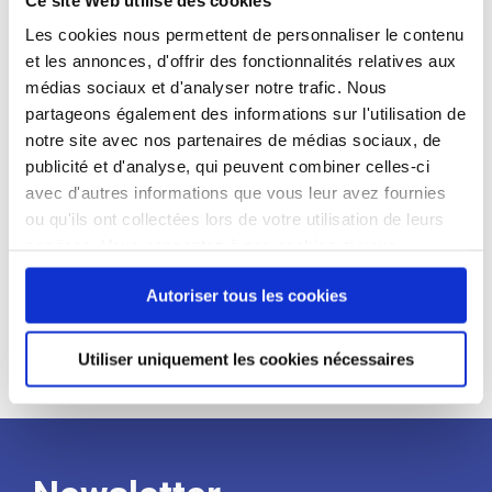
candidat
Les cookies nous permettent de personnaliser le contenu
et les annonces, d'offrir des fonctionnalités relatives aux
Qualifications et diplômes :
médias sociaux et d'analyser notre trafic. Nous
Profil recherché :
partageons également des informations sur l'utilisation de
notre site avec nos partenaires de médias sociaux, de
Expérience :
publicité et d'analyse, qui peuvent combiner celles-ci
Processus
avec d'autres informations que vous leur avez fournies
ou qu'ils ont collectées lors de votre utilisation de leurs
services. Vous consentez à nos cookies si vous
de
continuez à utiliser notre site Web.
Autoriser tous les cookies
recrutement
Utiliser uniquement les cookies nécessaires