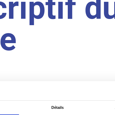
riptif d
te
Détails