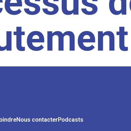
cessus d
rutement
oindre
Nous contacter
Podcasts