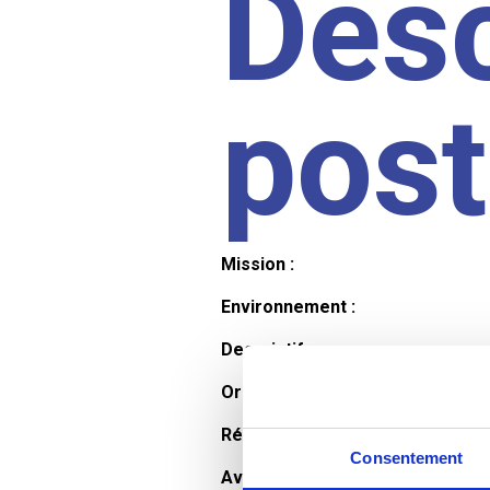
Desc
pos
Mission :
Environnement :
Descriptif :
Organisation et horaires :
Rémunération :
Consentement
Avantages :