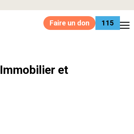
Faire un don
115
’Immobilier et