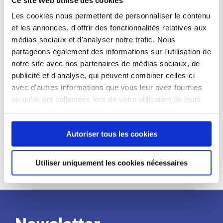
candidat
Les cookies nous permettent de personnaliser le contenu
et les annonces, d'offrir des fonctionnalités relatives aux
Qualifications et diplômes :
médias sociaux et d'analyser notre trafic. Nous
Profil recherché :
partageons également des informations sur l'utilisation de
notre site avec nos partenaires de médias sociaux, de
Expérience :
publicité et d'analyse, qui peuvent combiner celles-ci
Processus
avec d'autres informations que vous leur avez fournies
ou qu'ils ont collectées lors de votre utilisation de leurs
services. Vous consentez à nos cookies si vous
de
continuez à utiliser notre site Web.
Autoriser tous les cookies
recrutement
Utiliser uniquement les cookies nécessaires