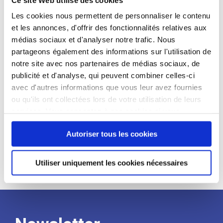
candidat
Les cookies nous permettent de personnaliser le contenu
et les annonces, d'offrir des fonctionnalités relatives aux
Qualifications et diplômes :
médias sociaux et d'analyser notre trafic. Nous
Profil recherché :
partageons également des informations sur l'utilisation de
notre site avec nos partenaires de médias sociaux, de
Expérience :
publicité et d'analyse, qui peuvent combiner celles-ci
Processus
avec d'autres informations que vous leur avez fournies
ou qu'ils ont collectées lors de votre utilisation de leurs
services. Vous consentez à nos cookies si vous
de
continuez à utiliser notre site Web.
Autoriser tous les cookies
recrutement
Utiliser uniquement les cookies nécessaires