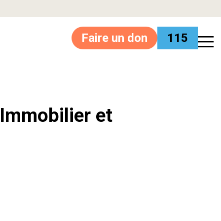
Faire un don
115
’Immobilier et