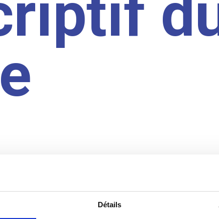
riptif d
te
Détails