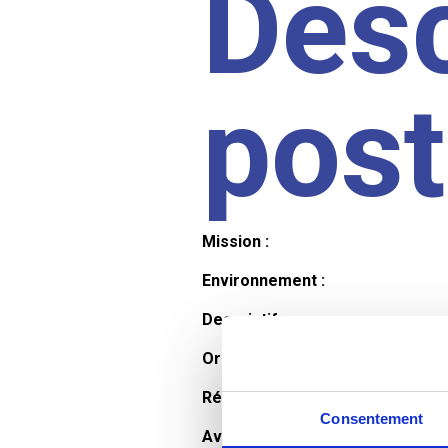
Desc
pos
Mission :
Environnement :
Descriptif :
Organisation et horaires :
Rémunération :
Consentement
Avantages :