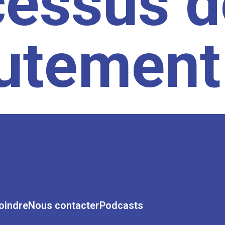
cessus d
rutement
oindre
Nous contacter
Podcasts