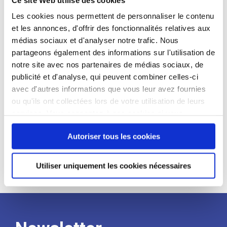
candidat
Les cookies nous permettent de personnaliser le contenu
et les annonces, d'offrir des fonctionnalités relatives aux
Qualifications et diplômes :
médias sociaux et d'analyser notre trafic. Nous
Profil recherché :
partageons également des informations sur l'utilisation de
notre site avec nos partenaires de médias sociaux, de
Expérience :
publicité et d'analyse, qui peuvent combiner celles-ci
Processus
avec d'autres informations que vous leur avez fournies
ou qu'ils ont collectées lors de votre utilisation de leurs
services. Vous consentez à nos cookies si vous
de
continuez à utiliser notre site Web.
Autoriser tous les cookies
recrutement
Utiliser uniquement les cookies nécessaires