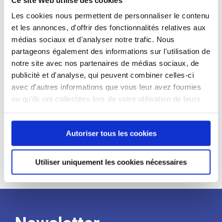
candidat
Les cookies nous permettent de personnaliser le contenu
et les annonces, d'offrir des fonctionnalités relatives aux
Qualifications et diplômes :
médias sociaux et d'analyser notre trafic. Nous
Profil recherché :
partageons également des informations sur l'utilisation de
notre site avec nos partenaires de médias sociaux, de
Expérience :
publicité et d'analyse, qui peuvent combiner celles-ci
Processus
avec d'autres informations que vous leur avez fournies
ou qu'ils ont collectées lors de votre utilisation de leurs
services. Vous consentez à nos cookies si vous
de
continuez à utiliser notre site Web.
Autoriser tous les cookies
recrutement
Utiliser uniquement les cookies nécessaires