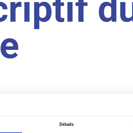
riptif d
te
Détails