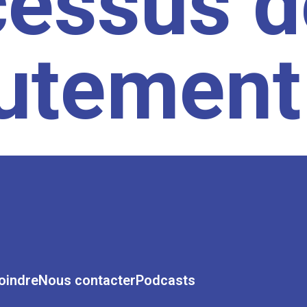
cessus d
rutement
oindre
Nous contacter
Podcasts