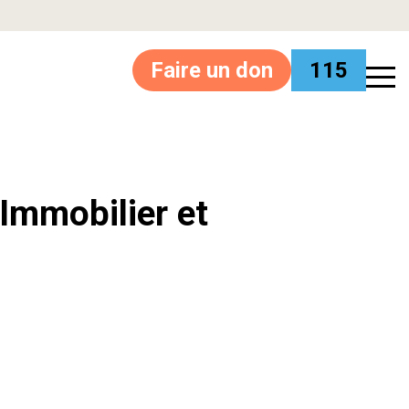
Faire un don
115
’Immobilier et