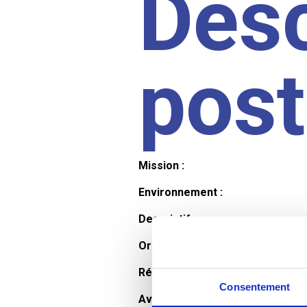
Desc
pos
Mission :
Environnement :
Descriptif :
Organisation et horaires :
Rémunération :
Consentement
Avantages :