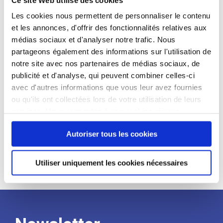
candidat
Les cookies nous permettent de personnaliser le contenu
et les annonces, d'offrir des fonctionnalités relatives aux
Qualifications et diplômes :
médias sociaux et d'analyser notre trafic. Nous
Profil recherché :
partageons également des informations sur l'utilisation de
notre site avec nos partenaires de médias sociaux, de
Expérience :
publicité et d'analyse, qui peuvent combiner celles-ci
Processus
avec d'autres informations que vous leur avez fournies
ou qu'ils ont collectées lors de votre utilisation de leurs
services. Vous consentez à nos cookies si vous
de
continuez à utiliser notre site Web.
Autoriser tous les cookies
recrutement
Utiliser uniquement les cookies nécessaires