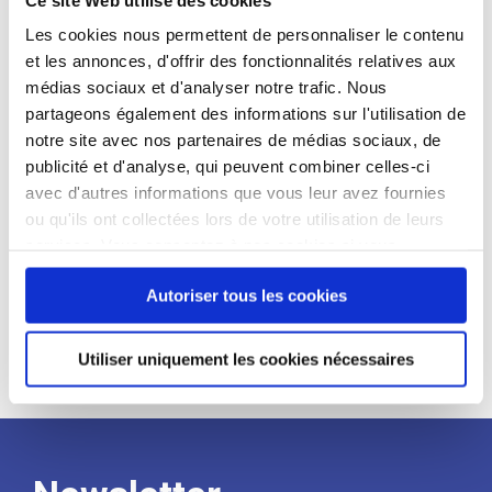
candidat
Les cookies nous permettent de personnaliser le contenu
et les annonces, d'offrir des fonctionnalités relatives aux
Qualifications et diplômes :
médias sociaux et d'analyser notre trafic. Nous
Profil recherché :
partageons également des informations sur l'utilisation de
notre site avec nos partenaires de médias sociaux, de
Expérience :
publicité et d'analyse, qui peuvent combiner celles-ci
Processus
avec d'autres informations que vous leur avez fournies
ou qu'ils ont collectées lors de votre utilisation de leurs
services. Vous consentez à nos cookies si vous
de
continuez à utiliser notre site Web.
Autoriser tous les cookies
recrutement
Utiliser uniquement les cookies nécessaires