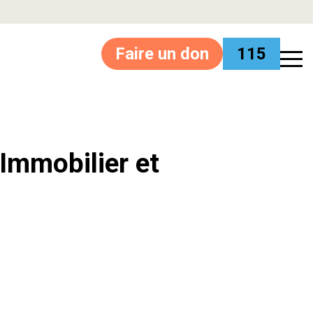
Faire un don
115
’Immobilier et