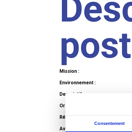
Desc
pos
Mission :
Environnement :
Descriptif :
Organisation et horaires :
Rémunération :
Consentement
Avantages :