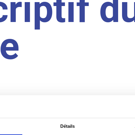
riptif d
te
Détails