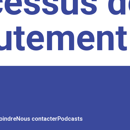
cessus d
rutement
oindre
Nous contacter
Podcasts