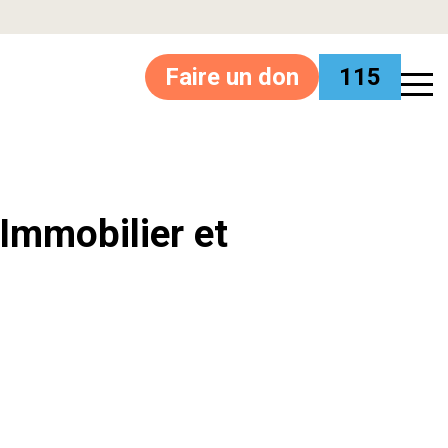
Faire un don
115
’Immobilier et