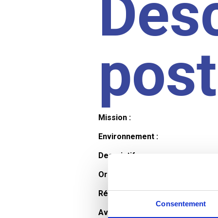
Desc
pos
Mission :
Environnement :
Descriptif :
Organisation et horaires :
Rémunération :
Consentement
Avantages :