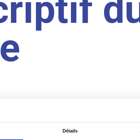
riptif d
te
Détails