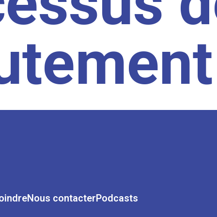
cessus d
rutement
oindre
Nous contacter
Podcasts